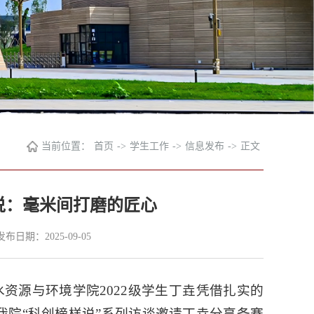
当前位置：
首页
->
学生工作
->
信息发布
->
正文
样说：毫米间打磨的匠心
发布日期：2025-09-05
资源与环境学院2022级学生丁垚凭借扎实的
院“科创榜样说”系列访谈邀请丁垚分享备赛