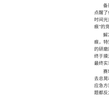
备
点醒了
时间光
痕”的
解
痕，特
的研磨
终于摸
最终实
赛
去总晃
应急方
题都反