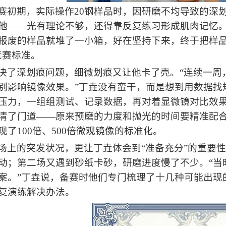
赛初期，实际操作20钢样品时，
因
研磨不均导致的深
他——光有理论不够，还得靠反复练习形成肌肉记忆。
报废的样品就堆了一小箱，好在坚持下来，终于把样品
竞赛标准。
决了深划痕问题，细微划痕又让他卡了壳。“连续一周
别影响镜像效果。”丁垚没有蛮干，而是想到用数据找
压力，一组组测试、记录数据，再对着显微镜对比效果
清了门道——原来预磨的力度和抛光的时间要精准配合
现了100倍、500倍微观镜像的标准化。
场上的突发状况，更让丁垚体会到“准备充分”的重要
动；第二场又遇到砂纸卡砂，研磨进度慢了不少。“当
案。”丁垚说，备赛时他们专门梳理了十几种可能出现
复演练解决办法。