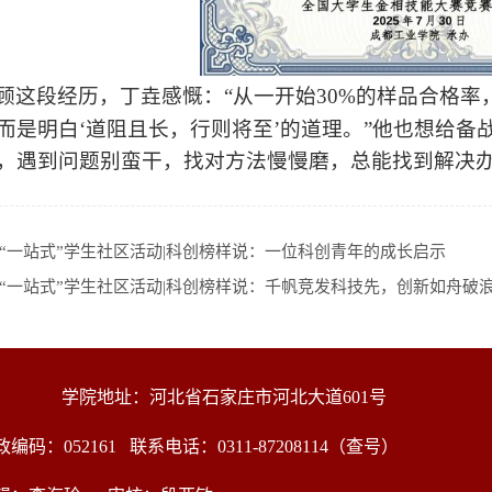
顾这段经历，丁垚感慨：“从一开始30%的样品合格率
而是明白‘道阻且长，行则将至’的道理。”他也想给备
，遇到问题别蛮干，找对方法慢慢磨，总能找到解决办
“一站式”学生社区活动|科创榜样说：一位科创青年的成长启示
“一站式”学生社区活动|科创榜样说：千帆竞发科技先，创新如舟破
学院地址：河北省石家庄市河北大道601号
政编码：052161
联系电话：0311-87208114（查号）