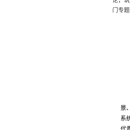
论，筑
门专题
景
系
代