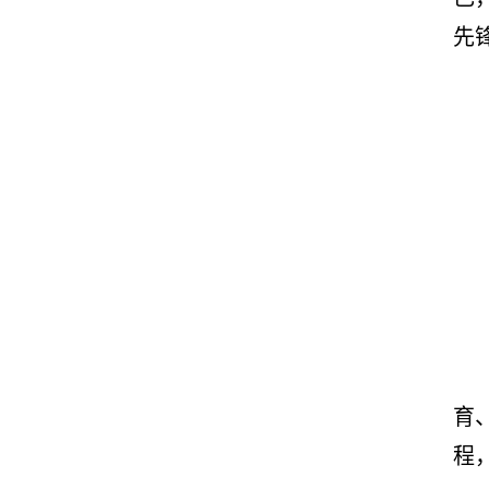
先
育
程