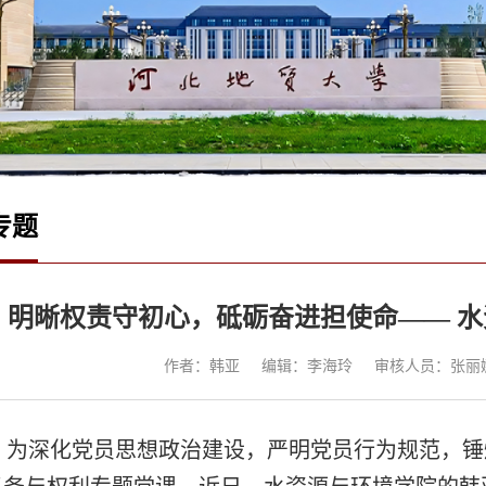
专题
明晰权责守初心，砥砺奋进担使命—— 
作者：韩亚
编辑：李海玲
审核人员：张丽
深化党员思想政治建设，严明党员行为规范，锤