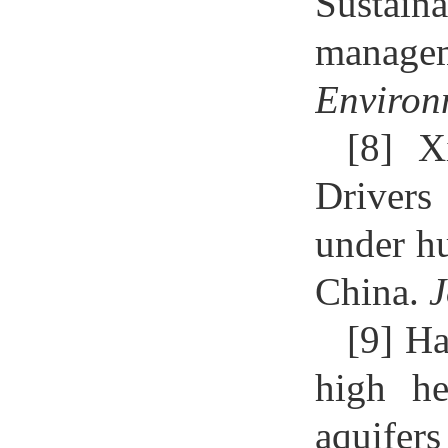
Sustai
managem
Environ
[8]
X
Drivers
under hu
China.
J
[9]
Ha
high he
aquifers