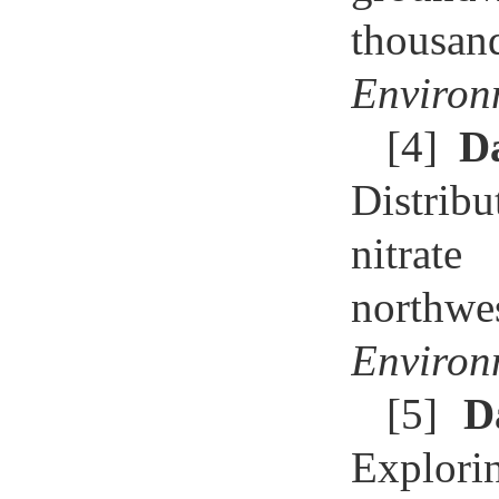
thousan
Environ
[4]
D
Distrib
nitrate
northwe
Environ
[5]
D
Explori