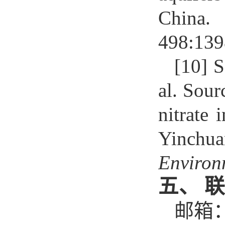
China
498:13
[10]
S
al. Sour
nitrate 
Yinchu
Environ
五
、
联
邮箱