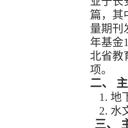
业于长
篇，其中以
量期刊
年基金
北省教
项。
二、
主
1
.
地
2
.
水
三、