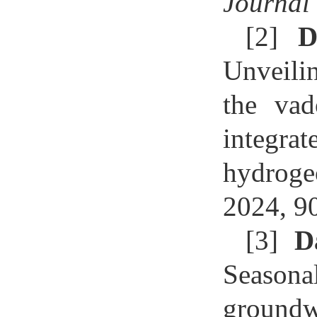
Journal
[2]
D
Unveili
the vad
integra
hydroge
2024, 9
[3]
D
Seasona
groundw