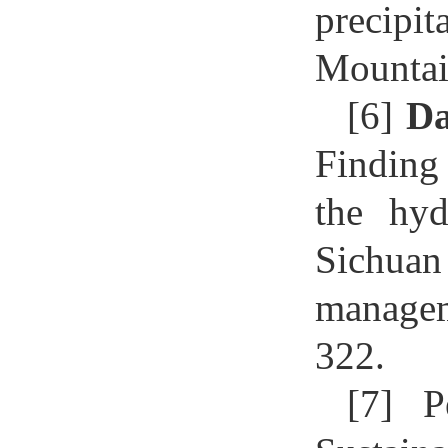
precipi
Mountai
[6]
D
Finding
the hyd
Sichuan
manage
322.
[7]
P