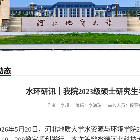
动态
水环研讯｜我院2023级硕士研究
作者：李超
编辑：李海玲
审核人员：段亚
2026年5月20日，河北地质大学水资源与环境学院
、119、209教室顺利举行。本次答辩邀请河北