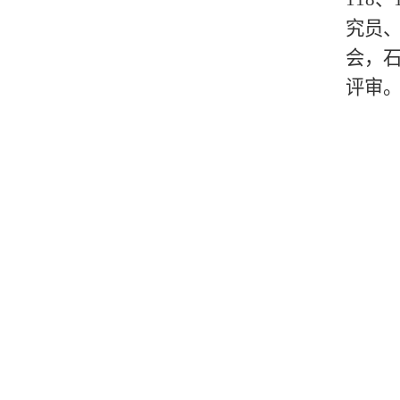
究员
会，
评审