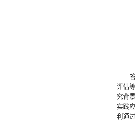
评估
究背
实践
利通